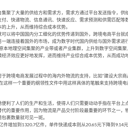
台集聚了大量的供给方和需求方，需求方通过平台发送指令，供
支付、快递物流、信息通讯、快速反应、需求预测和供需匹配等
本的上升，从而维持综合成本优势。
就可以将中国国内分工细化的优势传递到国外，跨境电商平台就
另一端连接着国外的市场，成为数字时代国内供给与国外需求进
将原本地理空间集聚的产业带或者产业集群，上升到数字空间集
模经济效应更好地发挥，进而维持产业综合成本优势，从而成功
对于跨境电商发展过程中的海内外物流的支持，比如“建设大宗商
，在这样一个重要的纲领性文件中用这样具体的笔触来支持跨境电
地便利了人们的生产和生活，使得人们只需要动动手指在平台上
替代的重要作用，因为物流是产品交付阶段最重要的环节之一，
递包裹数量就可见一斑。
7亿件增加到1320.7亿件，单件快递成本则从20.65元下降到9.1