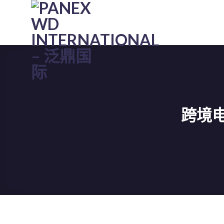
跳
到
内
容
跨境