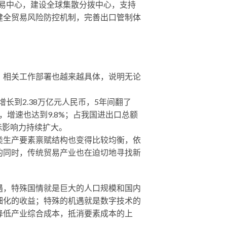
易中心，建设全球集散分拨中心，支持
健全贸易风险防控机制，完善出口管制体
，相关工作部署也越来越具体，说明无论
增长到2.38万亿元人民币，5年间翻了
，增速也达到9.8%；占我国进出口总额
国际影响力持续扩大。
类生产要素禀赋结构也变得比较均衡，依
的同时，传统贸易产业也在迫切地寻找新
遇，特殊国情就是巨大的人口规模和国内
细化的收益；特殊的机遇就是数字技术的
降低产业综合成本，抵消要素成本的上