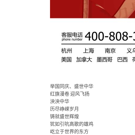
举国同庆、盛世中华
红旗漫卷 迎风飞扬
泱泱中华
历尽峥嵘岁月
铸就盛世辉煌
犹如引吭高歌的雄鸡
屹立于世界的东方