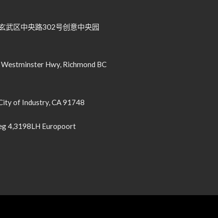
武区中央路302号创意中央园
tminster Hwy, Richmond BC
City of Industry, CA 91748
g 4,3198LH Europoort