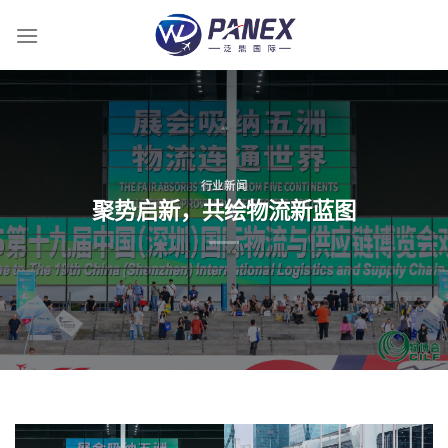
跳
到
内
容
行业新闻
聚势启新，共绘物流新蓝图